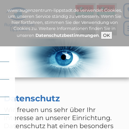
www.augenzentrum-lippstadt.de verwendet Cookies,
um unseren Service ständig zu verbessern. Wenn Sie
hier fortfahren, stimmen Sie der Verwendung von
Cookies zu. Weitere Informationen finden Sie in
unseren
Datenschutzbestimmungen
.
OK
Dr. Ghulam Nabi Yaqubi
Datenschutz
Wir freuen uns sehr über Ihr
Interesse an unserer Einrichtung.
Datenschutz hat einen besonders