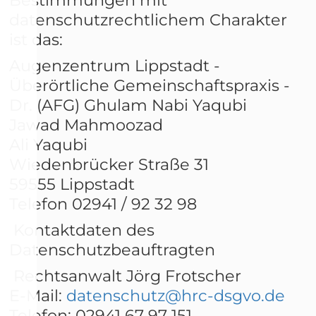
datenschutzrechtlichem Charakter
ist das:
Augenzentrum Lippstadt -
Überörtliche Gemeinschaftspraxis -
Dr. (AFG) Ghulam Nabi Yaqubi
Jawad Mahmoozad
Ali Yaqubi
Wiedenbrücker Straße 31
59555 Lippstadt
Telefon 02941 / 92 32 98
Kontaktdaten des
Datenschutzbeauftragten
Rechtsanwalt Jörg Frotscher
E-Mail:
datenschutz@hrc-dsgvo.de
Telefon: 02941 67 97 151